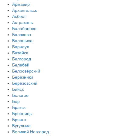
Армавир
Архангельск
Асбест
Астрахань
Балабаново
Балаково
Балашиха
Барнаул
Батайск
Белгород
Белебей
Белоозёрский
Березники
Берёзовский
Бийск
Бологое
Бор
Братск
Бронницы
Брянск
Бугульма
Великий Новгород