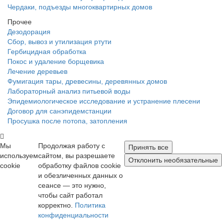
Чердаки, подъезды многоквартирных домов
Прочее
Дезодорация
Сбор, вывоз и утилизация ртути
Гербицидная обработка
Покос и удаление борщевика
Лечение деревьев
Фумигация тары, древесины, деревянных домов
Лабораторный анализ питьевой воды
Эпидемиологическое исследование и устранение плесени
Договор для санэпидемстанции
Просушка после потопа, затопления
Мы
Продолжая работу с
Принять все
используем
сайтом, вы разрешаете
Отклонить необязательные
cookie
обработку файлов cookie
и обезличенных данных о
сеансе — это нужно,
чтобы сайт работал
корректно.
Политика
конфиденциальности