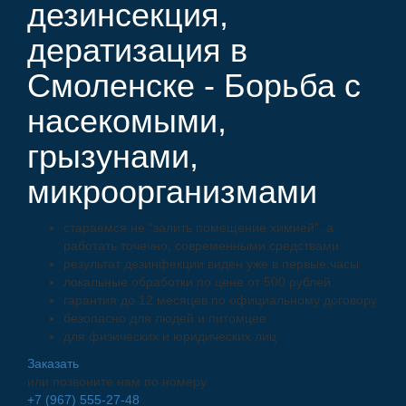
дезинсекция,
дератизация в
Смоленске - Борьба с
насекомыми,
грызунами,
микроорганизмами
стараемся не "залить помещение химией", а
работать точечно, современными средствами
результат дезинфекции виден уже в первые часы
локальные обработки по цене от 500 рублей
гарантия до 12 месяцев по официальному договору
безопасно для людей и питомцев
для физических и юридических лиц
Заказать
или позвоните нам по номеру
+7 (967) 555-27-48