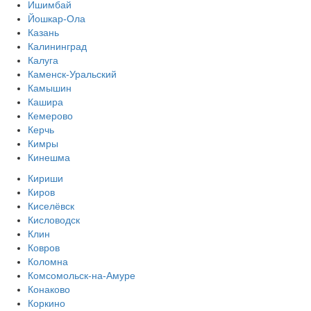
Ишимбай
Йошкар-Ола
Казань
Калининград
Калуга
Каменск-Уральский
Камышин
Кашира
Кемерово
Керчь
Кимры
Кинешма
Кириши
Киров
Киселёвск
Кисловодск
Клин
Ковров
Коломна
Комсомольск-на-Амуре
Конаково
Коркино