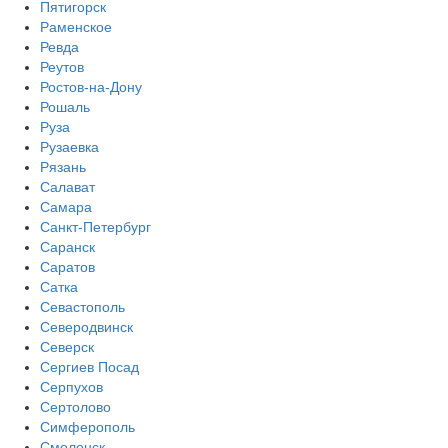
Пятигорск
Раменское
Ревда
Реутов
Ростов-на-Дону
Рошаль
Руза
Рузаевка
Рязань
Салават
Самара
Санкт-Петербург
Саранск
Саратов
Сатка
Севастополь
Северодвинск
Северск
Сергиев Посад
Серпухов
Сертолово
Симферополь
Смоленск