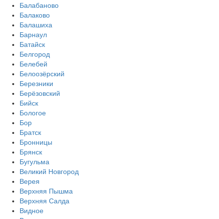
Балабаново
Балаково
Балашиха
Барнаул
Батайск
Белгород
Белебей
Белоозёрский
Березники
Берёзовский
Бийск
Бологое
Бор
Братск
Бронницы
Брянск
Бугульма
Великий Новгород
Верея
Верхняя Пышма
Верхняя Салда
Видное