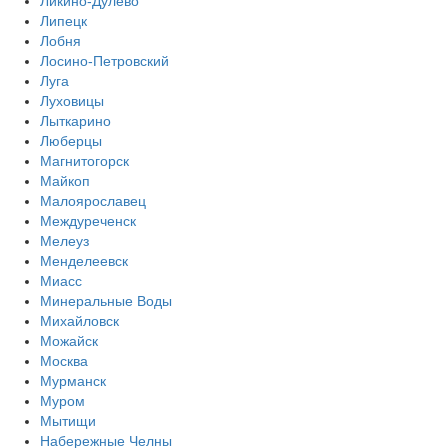
Ликино-Дулёво
Липецк
Лобня
Лосино-Петровский
Луга
Луховицы
Лыткарино
Люберцы
Магнитогорск
Майкоп
Малоярославец
Междуреченск
Мелеуз
Менделеевск
Миасс
Минеральные Воды
Михайловск
Можайск
Москва
Мурманск
Муром
Мытищи
Набережные Челны