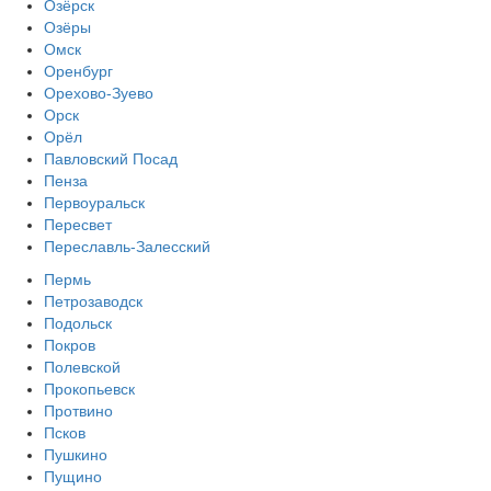
Озёрск
Озёры
Омск
Оренбург
Орехово-Зуево
Орск
Орёл
Павловский Посад
Пенза
Первоуральск
Пересвет
Переславль-Залесский
Пермь
Петрозаводск
Подольск
Покров
Полевской
Прокопьевск
Протвино
Псков
Пушкино
Пущино