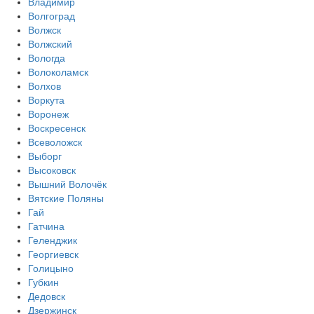
Владимир
Волгоград
Волжск
Волжский
Вологда
Волоколамск
Волхов
Воркута
Воронеж
Воскресенск
Всеволожск
Выборг
Высоковск
Вышний Волочёк
Вятские Поляны
Гай
Гатчина
Геленджик
Георгиевск
Голицыно
Губкин
Дедовск
Дзержинск