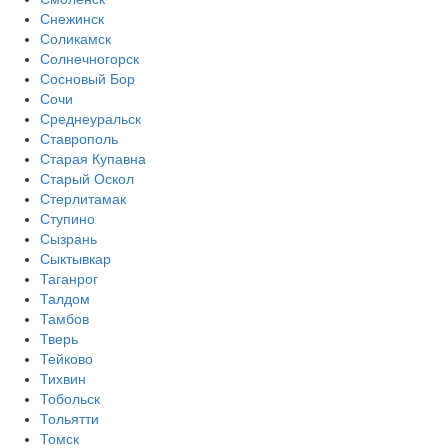
Снежинск
Соликамск
Солнечногорск
Сосновый Бор
Сочи
Среднеуральск
Ставрополь
Старая Купавна
Старый Оскол
Стерлитамак
Ступино
Сызрань
Сыктывкар
Таганрог
Талдом
Тамбов
Тверь
Тейково
Тихвин
Тобольск
Тольятти
Томск