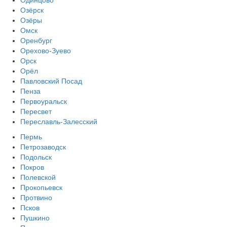
Одинцово
Озёрск
Озёры
Омск
Оренбург
Орехово-Зуево
Орск
Орёл
Павловский Посад
Пенза
Первоуральск
Пересвет
Переславль-Залесский
Пермь
Петрозаводск
Подольск
Покров
Полевской
Прокопьевск
Протвино
Псков
Пушкино