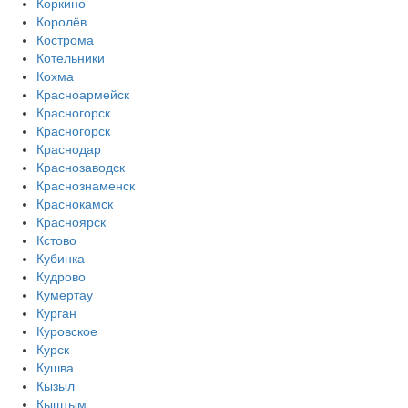
Коркино
Королёв
Кострома
Котельники
Кохма
Красноармейск
Красногорск
Красногорск
Краснодар
Краснозаводск
Краснознаменск
Краснокамск
Красноярск
Кстово
Кубинка
Кудрово
Кумертау
Курган
Куровское
Курск
Кушва
Кызыл
Кыштым