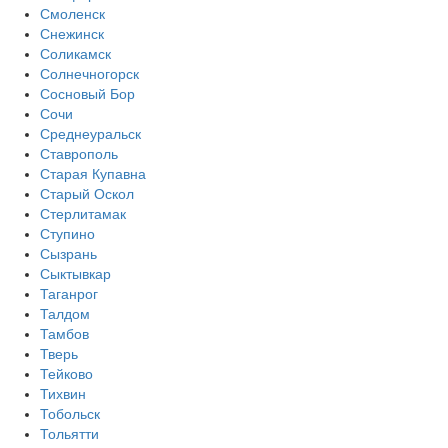
Смоленск
Снежинск
Соликамск
Солнечногорск
Сосновый Бор
Сочи
Среднеуральск
Ставрополь
Старая Купавна
Старый Оскол
Стерлитамак
Ступино
Сызрань
Сыктывкар
Таганрог
Талдом
Тамбов
Тверь
Тейково
Тихвин
Тобольск
Тольятти