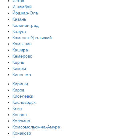
Истра
Ишимбай
Йошкар-Ола
Казань
Калининград
Калуга
Каменск-Уральский
Камышин
Кашира
Кемерово
Керчь
Кимры
Кинешма
Кириши
Киров
Киселёвск
Кисловодск
Клин
Ковров
Коломна
Комсомольск-на-Амуре
Конаково