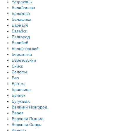
Астрахань
Балабаново
Балаково
Балашиха
Барнаул
Батайск
Белгород
Белебей
Белоозёрский
Березники
Берёзовский
Бийск
Бологое
Бор
Братск
Бронницы
Брянск
Бугульма
Великий Новгород
Верея
Верхняя Пышма
Верхняя Салда
Видное