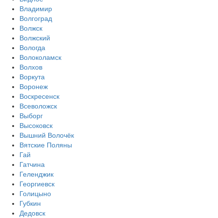
Владимир
Волгоград
Волжск
Волжский
Вологда
Волоколамск
Волхов
Воркута
Воронеж
Воскресенск
Всеволожск
Выборг
Высоковск
Вышний Волочёк
Вятские Поляны
Гай
Гатчина
Геленджик
Георгиевск
Голицыно
Губкин
Дедовск